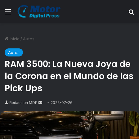
Menú
B
Inicio
/
Autos
Autos
RAM 3500: La Nueva Joya de
la Corona en el Mundo de las
Pick Ups
Redaccion MDP
Send
2025-07-26
an
email