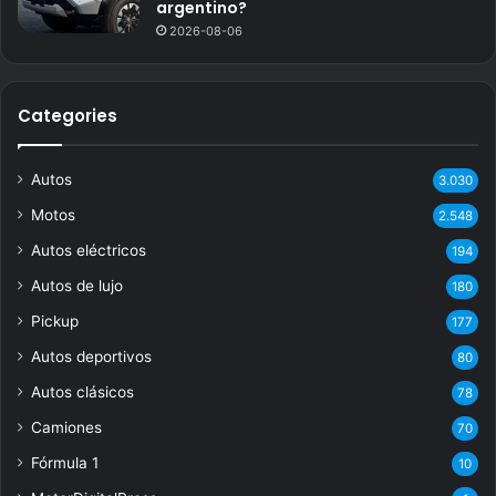
argentino?
2026-08-06
Categories
Autos
3.030
Motos
2.548
Autos eléctricos
194
Autos de lujo
180
Pickup
177
Autos deportivos
80
Autos clásicos
78
Camiones
70
Fórmula 1
10