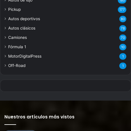
180
Pickup
177
Autos deportivos
80
Autos clásicos
78
Camiones
70
Fórmula 1
10
MotorDigitalPress
1
Off-Road
1
Nuestros artículos más vistos