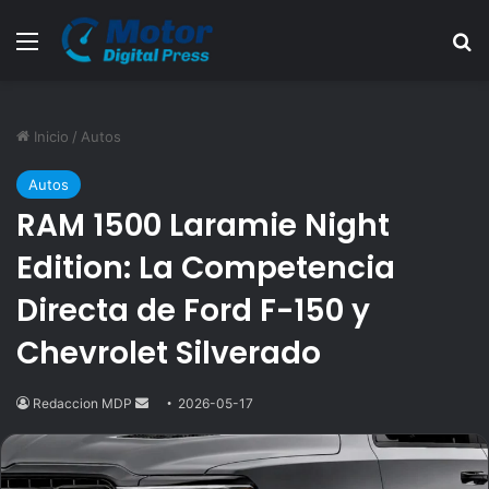
Menú
B
Inicio
/
Autos
Autos
RAM 1500 Laramie Night
Edition: La Competencia
Directa de Ford F-150 y
Chevrolet Silverado
Redaccion MDP
Send
2026-05-17
an
email