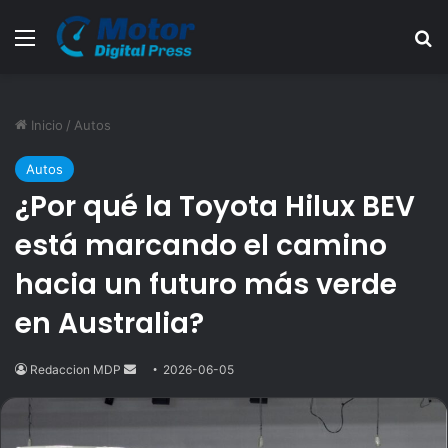
Menú
B
Inicio
/
Autos
Autos
¿Por qué la Toyota Hilux BEV
está marcando el camino
hacia un futuro más verde
en Australia?
Redaccion MDP
Send
2026-06-05
an
email