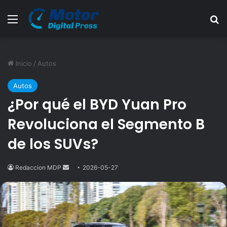
Menú
B
Inicio
/
Autos
Autos
¿Por qué el BYD Yuan Pro
Revoluciona el Segmento B
de los SUVs?
Redaccion MDP
Send
2026-05-27
an
email