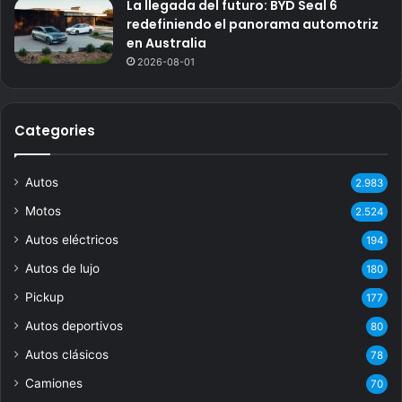
La llegada del futuro: BYD Seal 6
redefiniendo el panorama automotriz
en Australia
2026-08-01
Categories
Autos
2.983
Motos
2.524
Autos eléctricos
194
Autos de lujo
180
Pickup
177
Autos deportivos
80
Autos clásicos
78
Camiones
70