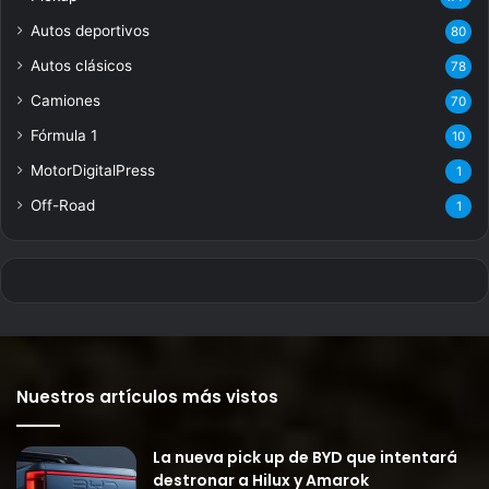
Autos deportivos
80
Autos clásicos
78
Camiones
70
Fórmula 1
10
MotorDigitalPress
1
Off-Road
1
Nuestros artículos más vistos
La nueva pick up de BYD que intentará
destronar a Hilux y Amarok