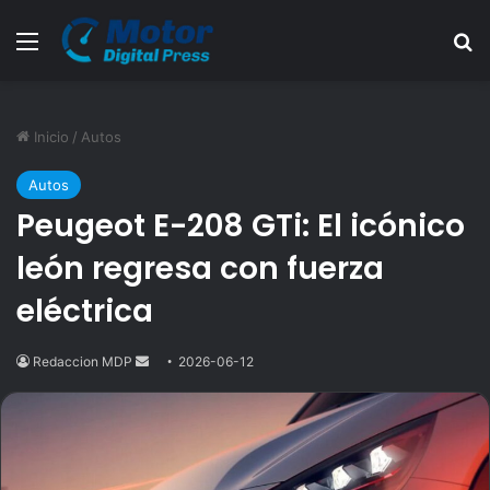
Menú
B
Inicio
/
Autos
Autos
Peugeot E-208 GTi: El icónico
león regresa con fuerza
eléctrica
Redaccion MDP
Send
2026-06-12
an
email