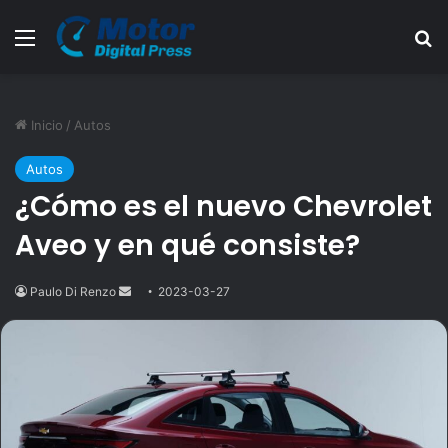
Menú
B
Inicio
/
Autos
Autos
¿Cómo es el nuevo Chevrolet
Aveo y en qué consiste?
Paulo Di Renzo
Send
2023-03-27
an
email