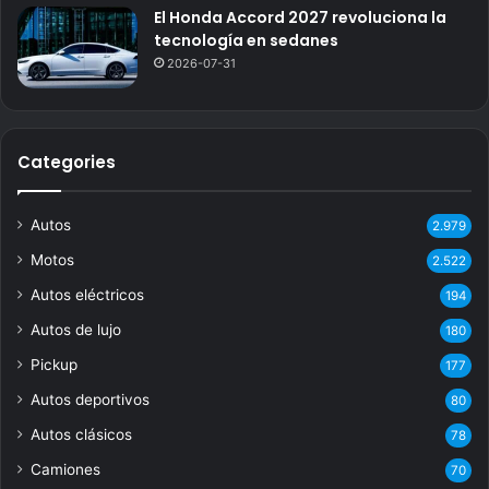
El Honda Accord 2027 revoluciona la
tecnología en sedanes
2026-07-31
Categories
Autos
2.979
Motos
2.522
Autos eléctricos
194
Autos de lujo
180
Pickup
177
Autos deportivos
80
Autos clásicos
78
Camiones
70