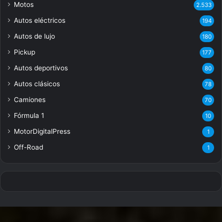
Motos
2.533
Autos eléctricos
194
Autos de lujo
180
Pickup
177
Autos deportivos
80
Autos clásicos
78
Camiones
70
Fórmula 1
10
MotorDigitalPress
1
Off-Road
1