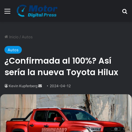
Menú
B
Inicio
/
Autos
Autos
¿Confirmada al 100%? Así
sería la nueva Toyota Hilux
Kevin Kupferberg
Send
2024-04-12
an
email