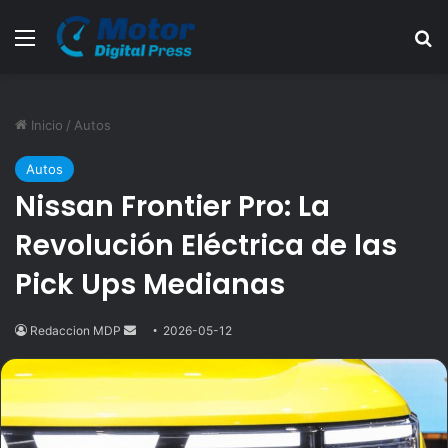
Menú
B
Inicio
/
Autos
Autos
Nissan Frontier Pro: La
Revolución Eléctrica de las
Pick Ups Medianas
Redaccion MDP
Send
2026-05-12
an
email