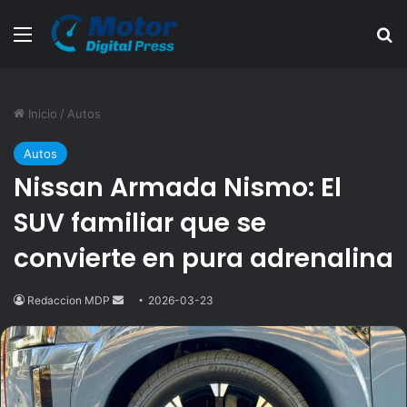
Menú
B
Inicio
/
Autos
Autos
Nissan Armada Nismo: El
SUV familiar que se
convierte en pura adrenalina
Redaccion MDP
Send
2026-03-23
an
email