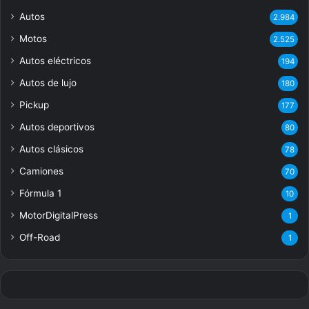
Autos
2.984
Motos
2.525
Autos eléctricos
194
Autos de lujo
180
Pickup
177
Autos deportivos
80
Autos clásicos
78
Camiones
70
Fórmula 1
10
MotorDigitalPress
1
Off-Road
1