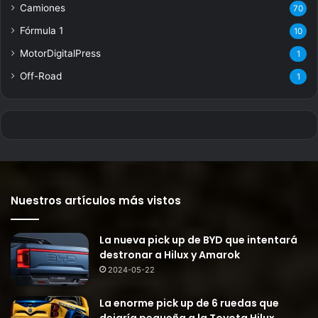
Camiones
70
Fórmula 1
10
MotorDigitalPress
1
Off-Road
1
Nuestros artículos más vistos
La nueva pick up de BYD que intentará
destronar a Hilux y Amarok
2024-05-22
La enorme pick up de 6 ruedas que
dejaría pequeña a la Toyota Hilux