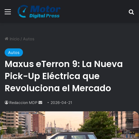
Menú
B
Inicio
/
Autos
Autos
Maxus eTerron 9: La Nueva
Pick-Up Eléctrica que
Revoluciona el Mercado
Redaccion MDP
Send
2026-04-21
an
email