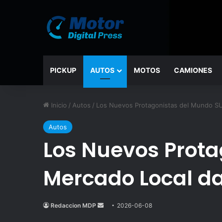
PICKUP
AUTOS
MOTOS
CAMIONES
Inicio
/
Autos
/
Los Nuevos Protagonistas del Mundo SUV
Autos
Los Nuevos Prota
Mercado Local da
Redaccion MDP
Send
2026-06-08
an