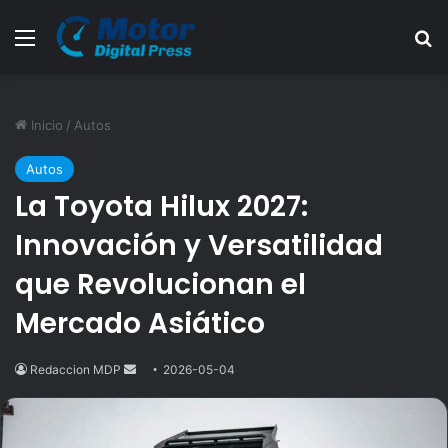
Menú
B
Inicio
/
Autos
Autos
La Toyota Hilux 2027:
Innovación y Versatilidad
que Revolucionan el
Mercado Asiático
Redaccion MDP
Send
2026-05-04
an
email