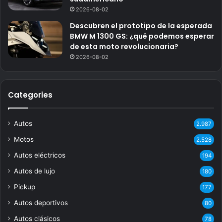
2026-08-02
Descubren el prototipo de la esperada
BMW M 1300 GS: ¿qué podemos esperar
de esta moto revolucionaria?
2026-08-02
Categories
Autos
2.987
Motos
2.528
Autos eléctricos
194
Autos de lujo
180
Pickup
177
Autos deportivos
80
Autos clásicos
78