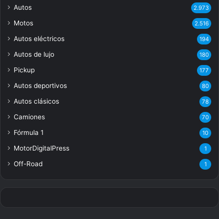
Autos
2.973
Motos
2.516
Autos eléctricos
194
Autos de lujo
180
Pickup
177
Autos deportivos
80
Autos clásicos
78
Camiones
70
Fórmula 1
10
MotorDigitalPress
1
Off-Road
1