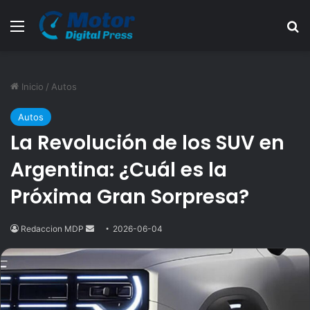
Menú
B
Inicio
/
Autos
Autos
La Revolución de los SUV en
Argentina: ¿Cuál es la
Próxima Gran Sorpresa?
Redaccion MDP
Send
2026-06-04
an
email