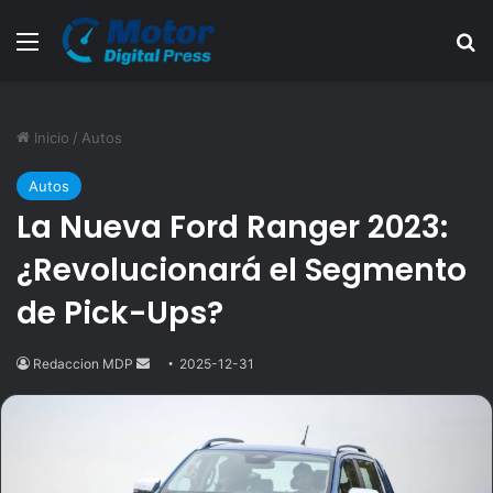
Menú
B
Inicio
/
Autos
Autos
La Nueva Ford Ranger 2023:
¿Revolucionará el Segmento
de Pick-Ups?
Redaccion MDP
Send
2025-12-31
an
email