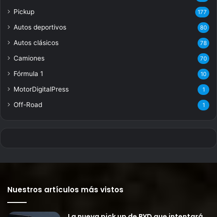
Pickup
177
Autos deportivos
80
Autos clásicos
78
Camiones
70
Fórmula 1
10
MotorDigitalPress
1
Off-Road
1
Nuestros artículos más vistos
La nueva pick up de BYD que intentará