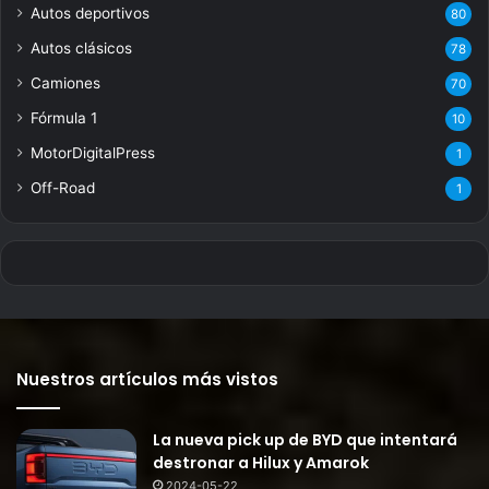
Autos deportivos
80
Autos clásicos
78
Camiones
70
Fórmula 1
10
MotorDigitalPress
1
Off-Road
1
Nuestros artículos más vistos
La nueva pick up de BYD que intentará
destronar a Hilux y Amarok
2024-05-22