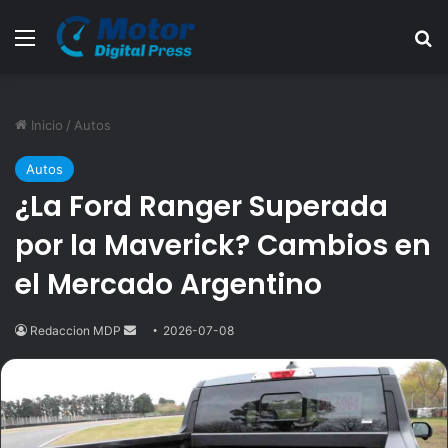
Menú
B
Inicio
/
Autos
Autos
¿La Ford Ranger Superada
por la Maverick? Cambios en
el Mercado Argentino
Redaccion MDP
Send
2026-07-08
an
email