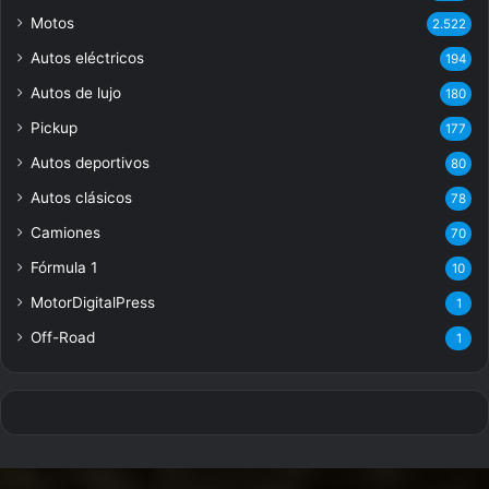
Motos
2.522
Autos eléctricos
194
Autos de lujo
180
Pickup
177
Autos deportivos
80
Autos clásicos
78
Camiones
70
Fórmula 1
10
MotorDigitalPress
1
Off-Road
1