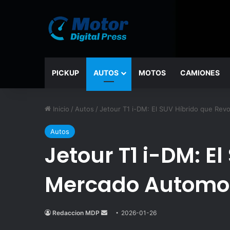
PICKUP
AUTOS
MOTOS
CAMIONES
Inicio
/
Autos
/
Jetour T1 i-DM: El SUV Híbrido que Rev
Autos
Jetour T1 i-DM: E
Mercado Automo
Redaccion MDP
Send
2026-01-26
an