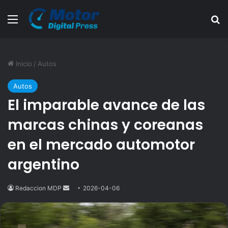
Menú
B
Inicio
/
Autos
Autos
El imparable avance de las
marcas chinas y coreanas
en el mercado automotor
argentino
Redaccion MDP
Send
2026-04-06
an
email