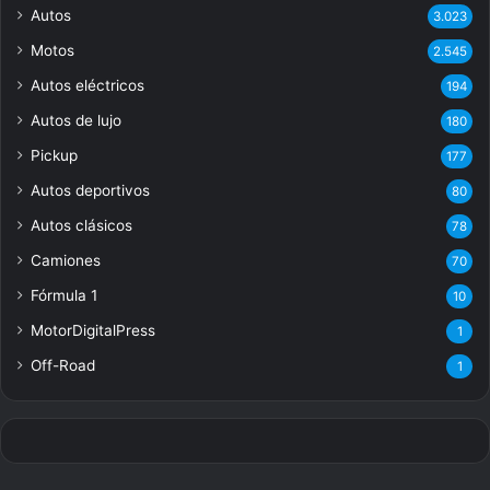
Autos
3.023
Motos
2.545
Autos eléctricos
194
Autos de lujo
180
Pickup
177
Autos deportivos
80
Autos clásicos
78
Camiones
70
Fórmula 1
10
MotorDigitalPress
1
Off-Road
1