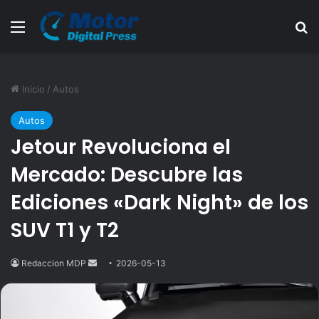
Menú
B
Inicio
/
Autos
Autos
Jetour Revoluciona el
Mercado: Descubre las
Ediciones «Dark Night» de los
SUV T1 y T2
Redaccion MDP
Send
2026-05-13
an
email