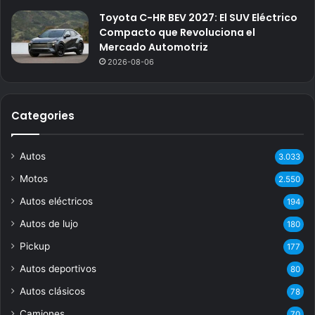
Toyota C-HR BEV 2027: El SUV Eléctrico
Compacto que Revoluciona el
Mercado Automotriz
2026-08-06
Categories
Autos
3.033
Motos
2.550
Autos eléctricos
194
Autos de lujo
180
Pickup
177
Autos deportivos
80
Autos clásicos
78
Camiones
70