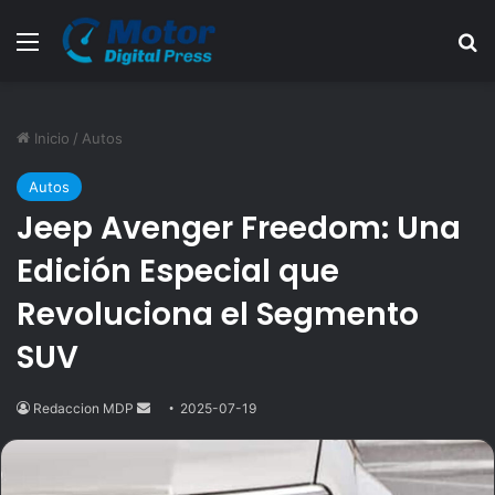
Menú
B
Inicio
/
Autos
Autos
Jeep Avenger Freedom: Una
Edición Especial que
Revoluciona el Segmento
SUV
Redaccion MDP
Send
2025-07-19
an
email