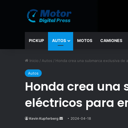
PICKUP
AUTOS
MOTOS
CAMIONES
Inicio
/
Autos
/
Honda crea una submarca exclusiva de a
Autos
Honda crea una 
eléctricos para e
Kevin Kupferberg
Send
2024-04-18
an