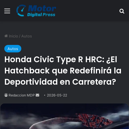
Menú
B
Inicio
/
Autos
Autos
Honda Civic Type R HRC: ¿El
Hatchback que Redefinirá la
Deportividad en Carretera?
Redaccion MDP
Send
2026-05-22
an
email