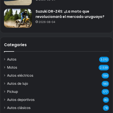
Suzuki DR-Z4S: ¿La moto que
revolucionará el mercado uruguayo?
2026-08-04
Categories
Autos
3.010
Motos
2.539
Autos eléctricos
194
Autos de lujo
180
Pickup
177
Autos deportivos
80
Autos clásicos
78