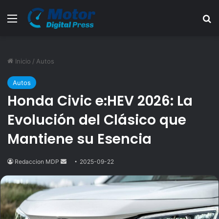
Menú
B
Inicio
/
Autos
Autos
Honda Civic e:HEV 2026: La
Evolución del Clásico que
Mantiene su Esencia
Redaccion MDP
Send
2025-09-22
an
email