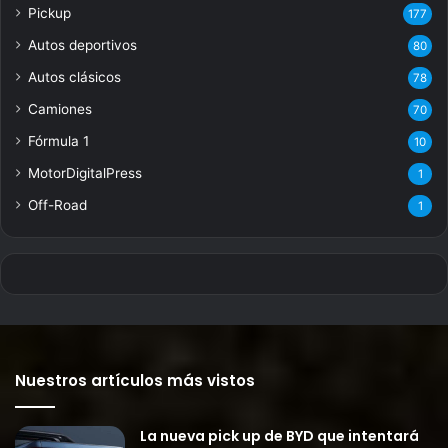
Pickup
177
Autos deportivos
80
Autos clásicos
78
Camiones
70
Fórmula 1
10
MotorDigitalPress
1
Off-Road
1
Nuestros artículos más vistos
La nueva pick up de BYD que intentará