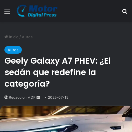
Menú
B
Inicio
/
Autos
Autos
Geely Galaxy A7 PHEV: ¿El
sedán que redefine la
categoría?
Redaccion MDP
Send
2025-07-15
an
email