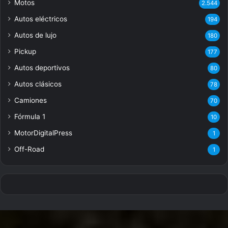
Motos
2.544
Autos eléctricos
194
Autos de lujo
180
Pickup
177
Autos deportivos
80
Autos clásicos
78
Camiones
70
Fórmula 1
10
MotorDigitalPress
1
Off-Road
1