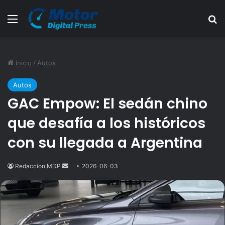
Menú
B
Inicio
/
Autos
Autos
GAC Empow: El sedán chino
que desafía a los históricos
con su llegada a Argentina
Redaccion MDP
Send
2026-06-03
an
email