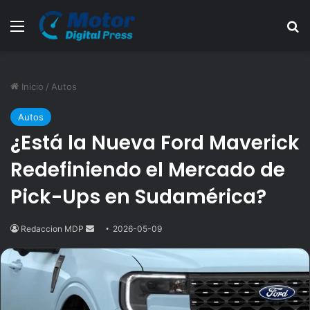
Menú
B
Inicio
/
Autos
Autos
¿Está la Nueva Ford Maverick
Redefiniendo el Mercado de
Pick-Ups en Sudamérica?
Redaccion MDP
Send
2026-05-09
an
email