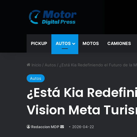
PICKUP
AUTOS
MOTOS
CAMIONES
Inicio
/
Autos
/
¿Está Kia Redefiniendo el Futuro de la M
Autos
¿Está Kia Redefin
Vision Meta Turi
Redaccion MDP
Send
2026-04-22
an