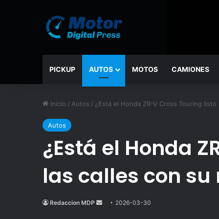
PICKUP
AUTOS
MOTOS
CAMIONES
Inicio
/
Autos
/
¿Está el Honda ZR-V Cross Touring listo
Autos
¿Está el Honda Z
las calles con su
Redaccion MDP
Send
2026-03-30
an