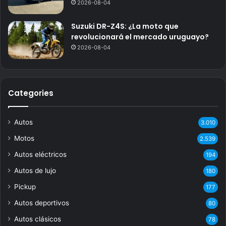
2026-08-04
Suzuki DR-Z4S: ¿La moto que
revolucionará el mercado uruguayo?
2026-08-04
Categories
Autos
3.010
Motos
2.539
Autos eléctricos
194
Autos de lujo
180
Pickup
177
Autos deportivos
80
Autos clásicos
78