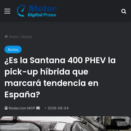
Menú
B
Inicio
/
Autos
Autos
¿Es la Santana 400 PHEV la
pick-up híbrida que
marcará tendencia en
España?
Redaccion MDP
Send
2026-06-04
an
email