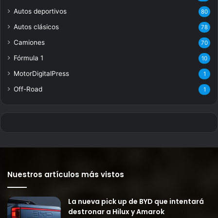
Autos deportivos
80
Autos clásicos
78
Camiones
70
Fórmula 1
10
MotorDigitalPress
1
Off-Road
1
Nuestros artículos más vistos
La nueva pick up de BYD que intentará
destronar a Hilux y Amarok