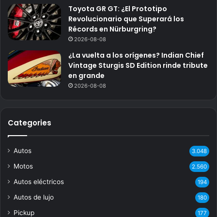
Toyota GR GT: ¿El Prototipo
Revolucionario que Superará los
Récords en Nürburgring?
2026-08-08
¿La vuelta a los orígenes? Indian Chief
Vintage Sturgis SD Edition rinde tribute
en grande
2026-08-08
Categories
Autos
3.048
Motos
2.560
Autos eléctricos
194
Autos de lujo
180
Pickup
177