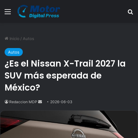
Menú
B
Inicio
/
Autos
Autos
¿Es el Nissan X-Trail 2027 la
SUV más esperada de
México?
Redaccion MDP
Send
2026-06-03
an
email