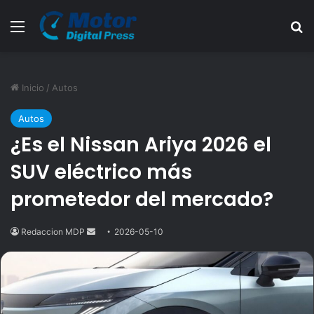
Menú
B
Inicio
/
Autos
Autos
¿Es el Nissan Ariya 2026 el
SUV eléctrico más
prometedor del mercado?
Redaccion MDP
Send
2026-05-10
an
email