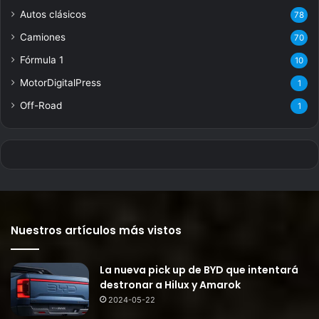
Autos clásicos
78
Camiones
70
Fórmula 1
10
MotorDigitalPress
1
Off-Road
1
Nuestros artículos más vistos
La nueva pick up de BYD que intentará
destronar a Hilux y Amarok
2024-05-22