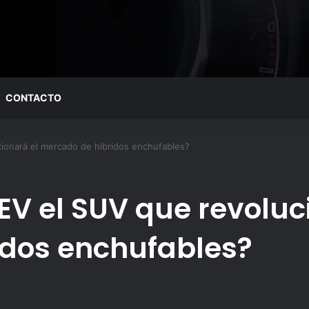
CONTACTO
ionará el mercado de híbridos enchufables?
EV el SUV que revoluc
idos enchufables?