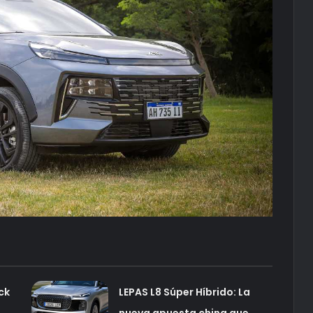
ck
LEPAS L8 Súper Híbrido: La
nueva apuesta china que