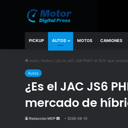
PICKUP
AUTOS
MOTOS
CAMIONES
Inicio
/
Autos
/
¿Es el JAC JS6 PHEV el SUV que revoluc
Autos
¿Es el JAC JS6 PH
mercado de híbr
Redaccion MDP
Send
2026-06-10
an