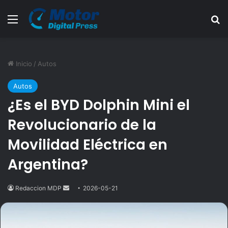
Menú
B
Inicio
/
Autos
Autos
¿Es el BYD Dolphin Mini el
Revolucionario de la
Movilidad Eléctrica en
Argentina?
Redaccion MDP
Send
2026-05-21
an
email