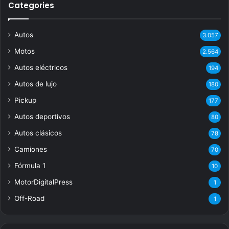
Categories
Autos
3.057
Motos
2.564
Autos eléctricos
194
Autos de lujo
180
Pickup
177
Autos deportivos
80
Autos clásicos
78
Camiones
70
Fórmula 1
10
MotorDigitalPress
1
Off-Road
1