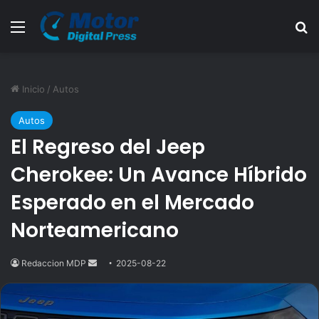
Menú
B
Inicio
/
Autos
Autos
El Regreso del Jeep
Cherokee: Un Avance Híbrido
Esperado en el Mercado
Norteamericano
Redaccion MDP
Send
2025-08-22
an
email