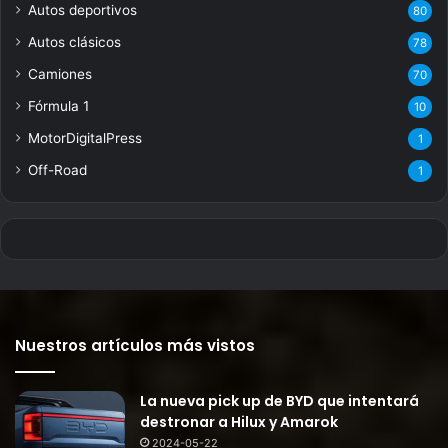
Autos deportivos
80
Autos clásicos
78
Camiones
70
Fórmula 1
10
MotorDigitalPress
1
Off-Road
1
Nuestros artículos más vistos
La nueva pick up de BYD que intentará
destronar a Hilux y Amarok
2024-05-22