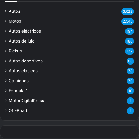
Autos
3.022
Motos
2.545
Autos eléctricos
194
Autos de lujo
180
Pickup
177
Autos deportivos
80
Autos clásicos
78
Camiones
70
Fórmula 1
10
MotorDigitalPress
1
Off-Road
1