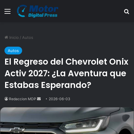
Menú
B
Inicio
/
Autos
Autos
El Regreso del Chevrolet Onix
Activ 2027: ¿La Aventura que
Estabas Esperando?
Redaccion MDP
Send
2026-06-03
an
email