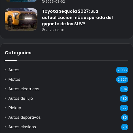
2026-08-02
Toyota Sequoia 2027: ¿La
actualización más esperada del
gigante de los SUV?
2026-08-01
Categories
Autos
2.986
Motos
2.527
Autos eléctricos
194
Autos de lujo
180
Pickup
177
Autos deportivos
80
Autos clásicos
78