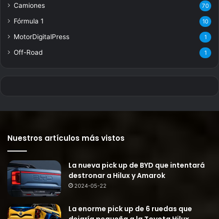
Camiones
70
Fórmula 1
10
MotorDigitalPress
1
Off-Road
1
Nuestros artículos más vistos
La nueva pick up de BYD que intentará
destronar a Hilux y Amarok
2024-05-22
La enorme pick up de 6 ruedas que
dejaría pequeña a la Toyota Hilux