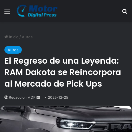
Menú
B
Inicio
/
Autos
Autos
El Regreso de una Leyenda:
RAM Dakota se Reincorpora
al Mercado de Pick Ups
Redaccion MDP
Send
2025-12-25
an
email