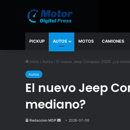
PICKUP
AUTOS
MOTOS
CAMIONES
Inicio
/
Autos
/
El nuevo Jeep Compass 2028: ¿La revol
Autos
El nuevo Jeep Co
mediano?
Redaccion MDP
Send
2026-07-06
an