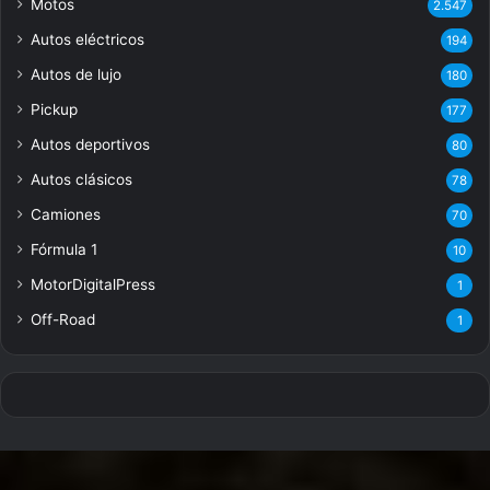
Motos
2.547
Autos eléctricos
194
Autos de lujo
180
Pickup
177
Autos deportivos
80
Autos clásicos
78
Camiones
70
Fórmula 1
10
MotorDigitalPress
1
Off-Road
1