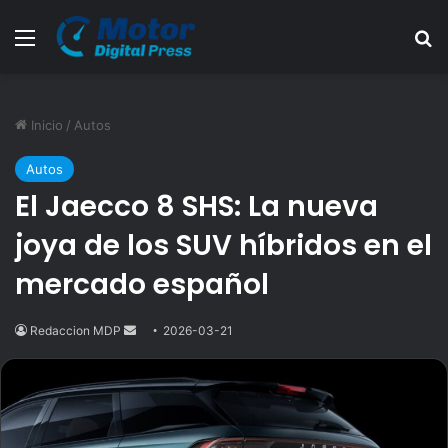
Menú
B
Inicio
/
Autos
Autos
El Jaecco 8 SHS: La nueva
joya de los SUV híbridos en el
mercado español
Redaccion MDP
Send
2026-03-21
an
email