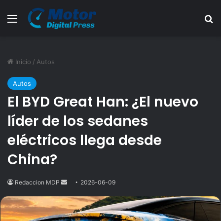
Menú
B
Inicio
/
Autos
Autos
El BYD Great Han: ¿El nuevo
líder de los sedanes
eléctricos llega desde
China?
Redaccion MDP
Send
2026-06-09
an
email