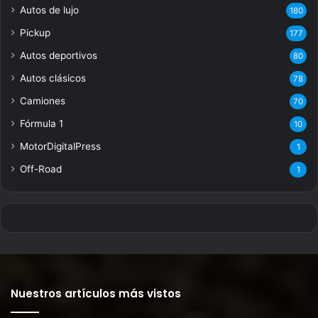
Autos de lujo
180
Pickup
177
Autos deportivos
80
Autos clásicos
78
Camiones
70
Fórmula 1
10
MotorDigitalPress
1
Off-Road
1
Nuestros artículos más vistos