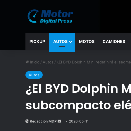
PICKUP
AUTOS
MOTOS
CAMIONES
Inicio
/
Autos
/
¿El BYD Dolphin Mini redefinirá el segm
Autos
¿El BYD Dolphin M
subcompacto elé
Redaccion MDP
Send
2026-05-11
an