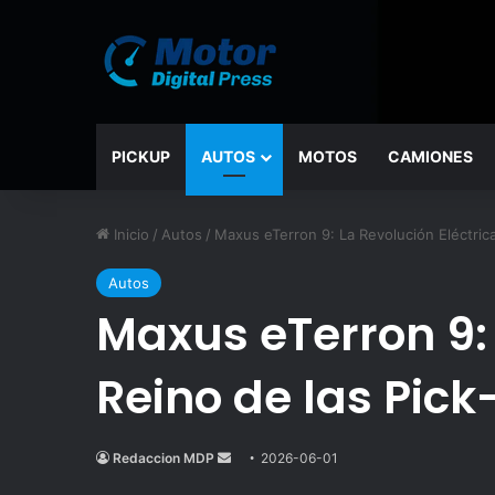
PICKUP
AUTOS
MOTOS
CAMIONES
Inicio
/
Autos
/
Maxus eTerron 9: La Revolución Eléctrica
Autos
Maxus eTerron 9: 
Reino de las Pic
Redaccion MDP
Send
2026-06-01
an