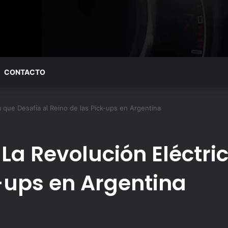
CONTACTO
 que Desafía al Reino de las Pick-ups en Argentina
La Revolución Eléctri
k-ups en Argentina