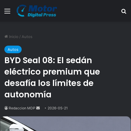
Menú
B
Inicio
/
Autos
Autos
BYD Seal 08: El sedán
eléctrico premium que
desafía los límites de
autonomía
Redaccion MDP
Send
2026-05-21
an
email