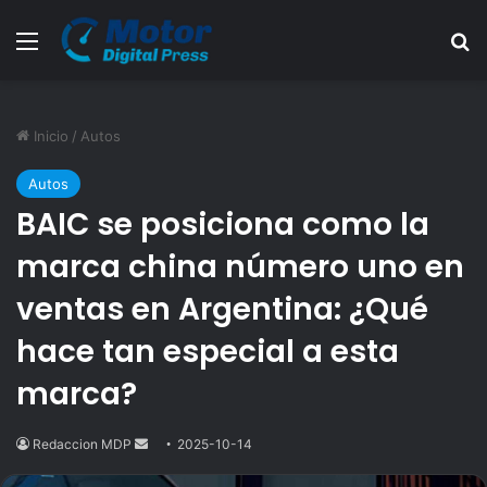
Menú
B
Inicio
/
Autos
Autos
BAIC se posiciona como la
marca china número uno en
ventas en Argentina: ¿Qué
hace tan especial a esta
marca?
Redaccion MDP
Send
2025-10-14
an