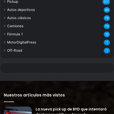
Pickup
177
Autos deportivos
80
Autos clásicos
78
Camiones
70
Fórmula 1
10
MotorDigitalPress
1
Off-Road
1
Nuestros artículos más vistos
La nueva pick up de BYD que intentará