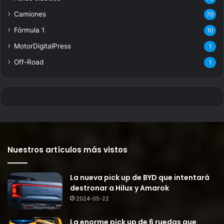
Camiones
70
Fórmula 1
10
MotorDigitalPress
1
Off-Road
1
Nuestros artículos más vistos
La nueva pick up de BYD que intentará
destronar a Hilux y Amarok
2024-05-22
La enorme pick up de 6 ruedas que