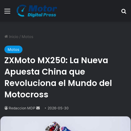
Menú
B
Inicio
/
Motos
Motos
ZXMoto MX250: La Nueva
Apuesta China que
Revoluciona el Mundo del
Motocross
Redaccion MDP
Send
2026-05-30
an
email