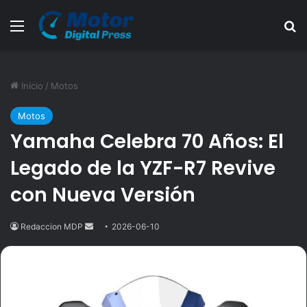
Menú
B
Inicio
/
Motos
Motos
Yamaha Celebra 70 Años: El
Legado de la YZF-R7 Revive
con Nueva Versión
Redaccion MDP
Send
2026-06-10
an
email