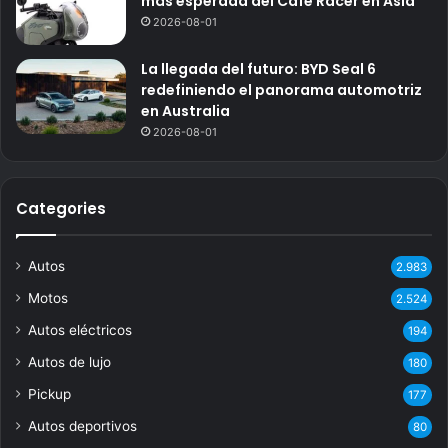
más esperada del Café Racer en Asia
2026-08-01
La llegada del futuro: BYD Seal 6
redefiniendo el panorama automotriz
en Australia
2026-08-01
Categories
Autos
2.983
Motos
2.524
Autos eléctricos
194
Autos de lujo
180
Pickup
177
Autos deportivos
80