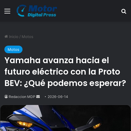
Menú
B
Inicio
/
Motos
Motos
Yamaha avanza hacia el
futuro eléctrico con la Proto
BEV: ¿Qué podemos esperar?
Redaccion MDP
Send
2026-06-14
an
email