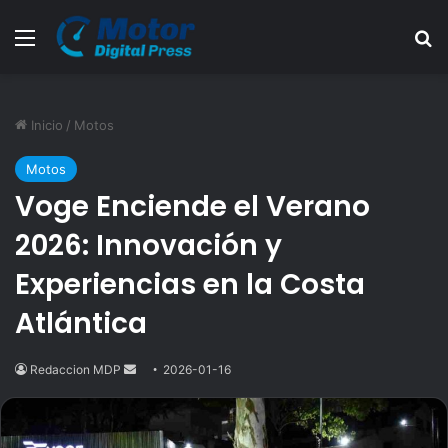
Menú
B
Inicio
/
Motos
Motos
Voge Enciende el Verano
2026: Innovación y
Experiencias en la Costa
Atlántica
Redaccion MDP
Send
2026-01-16
an
email