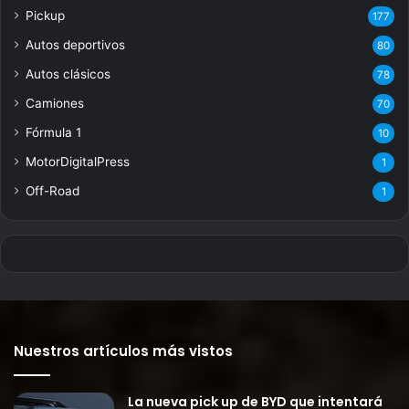
Pickup
177
Autos deportivos
80
Autos clásicos
78
Camiones
70
Fórmula 1
10
MotorDigitalPress
1
Off-Road
1
Nuestros artículos más vistos
La nueva pick up de BYD que intentará