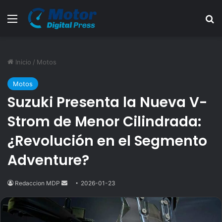
Menú
B
Inicio
/
Motos
Motos
Suzuki Presenta la Nueva V-
Strom de Menor Cilindrada:
¿Revolución en el Segmento
Adventure?
Redaccion MDP
Send
2026-01-23
an
email