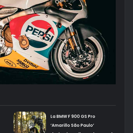
La BMW F 900 GS Pro
‘Amarillo São Paulo’