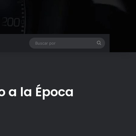
Buscar
por
o a la Época