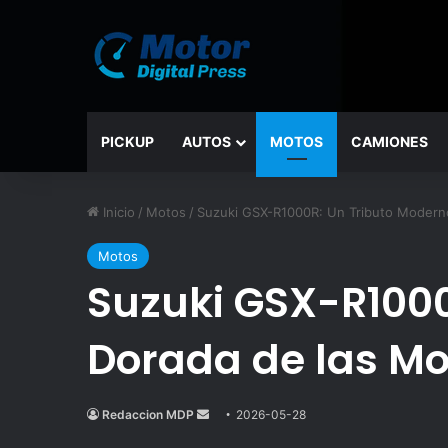
PICKUP
AUTOS
MOTOS
CAMIONES
Inicio
/
Motos
/
Suzuki GSX-R1000R: Un Tributo Moderno
Motos
Suzuki GSX-R1000
Dorada de las Mo
Redaccion MDP
Send
2026-05-28
an